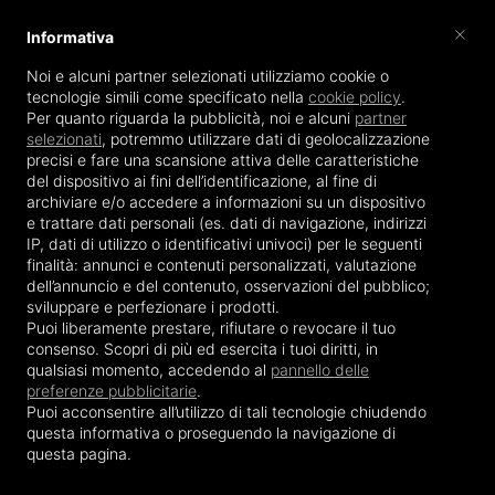
×
Informativa
Noi e alcuni partner selezionati utilizziamo cookie o
tecnologie simili come specificato nella
cookie policy
.
Per quanto riguarda la pubblicità, noi e alcuni
partner
selezionati
, potremmo
utilizzare dati di geolocalizzazione
MENU
precisi
e
fare una scansione attiva delle caratteristiche
del dispositivo ai fini dell’identificazione
, al fine di
archiviare e/o accedere a informazioni su un dispositivo
e trattare dati personali (es. dati di navigazione, indirizzi
IP, dati di utilizzo o identificativi univoci) per le seguenti
App Mobile
finalità:
annunci e contenuti personalizzati, valutazione
dell’annuncio e del contenuto, osservazioni del pubblico;
Sei qui:
Home
App Mobile
sviluppare e perfezionare i prodotti
.
Puoi liberamente prestare, rifiutare o revocare il tuo
consenso. Scopri di più ed esercita i tuoi diritti, in
qualsiasi momento, accedendo al
pannello delle
preferenze pubblicitarie
.
Puoi acconsentire all’utilizzo di tali tecnologie chiudendo
questa informativa o proseguendo la navigazione di
questa pagina.