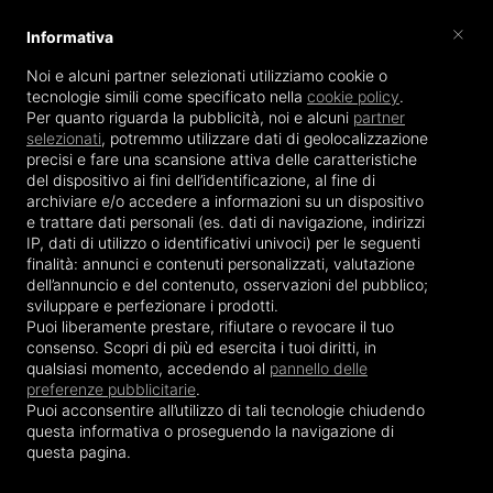
×
Informativa
Noi e alcuni partner selezionati utilizziamo cookie o
tecnologie simili come specificato nella
cookie policy
.
Per quanto riguarda la pubblicità, noi e alcuni
partner
selezionati
, potremmo
utilizzare dati di geolocalizzazione
MENU
precisi
e
fare una scansione attiva delle caratteristiche
del dispositivo ai fini dell’identificazione
, al fine di
archiviare e/o accedere a informazioni su un dispositivo
e trattare dati personali (es. dati di navigazione, indirizzi
IP, dati di utilizzo o identificativi univoci) per le seguenti
Impianti
finalità:
annunci e contenuti personalizzati, valutazione
dell’annuncio e del contenuto, osservazioni del pubblico;
Sei qui:
Home
Impianti
sviluppare e perfezionare i prodotti
.
Puoi liberamente prestare, rifiutare o revocare il tuo
consenso. Scopri di più ed esercita i tuoi diritti, in
qualsiasi momento, accedendo al
pannello delle
preferenze pubblicitarie
.
Puoi acconsentire all’utilizzo di tali tecnologie chiudendo
questa informativa o proseguendo la navigazione di
questa pagina.