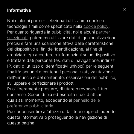
×
Informativa
Noi e alcuni partner selezionati utilizziamo cookie o
tecnologie simili come specificato nella
cookie policy
.
Per quanto riguarda la pubblicità, noi e alcuni
partner
selezionati
, potremmo
utilizzare dati di geolocalizzazione
MENU
precisi
e
fare una scansione attiva delle caratteristiche
del dispositivo ai fini dell’identificazione
, al fine di
archiviare e/o accedere a informazioni su un dispositivo
e trattare dati personali (es. dati di navigazione, indirizzi
IP, dati di utilizzo o identificativi univoci) per le seguenti
Ticket e attività
finalità:
annunci e contenuti personalizzati, valutazione
dell’annuncio e del contenuto, osservazioni del pubblico;
Sei qui:
Home
Ticket e attività
sviluppare e perfezionare i prodotti
.
Puoi liberamente prestare, rifiutare o revocare il tuo
consenso. Scopri di più ed esercita i tuoi diritti, in
qualsiasi momento, accedendo al
pannello delle
preferenze pubblicitarie
.
Puoi acconsentire all’utilizzo di tali tecnologie chiudendo
questa informativa o proseguendo la navigazione di
questa pagina.